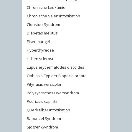
Chronische Leukämie
Chronische Selen Intoxikation
Clouston-Syndrom
Diabetes mellitus
Eisenmangel
Hyperthyreose
Lichen sclerosus
Lupus erythematodes discoides
Ophiasis-Typ der Alopecia areata
Pityriasis versicolor
Polyzystisches Ovarsyndrom
Psoriasis capillitii
Quecksilber Intoxikation
Rapunzel Syndrom
Sjögren-Syndrom