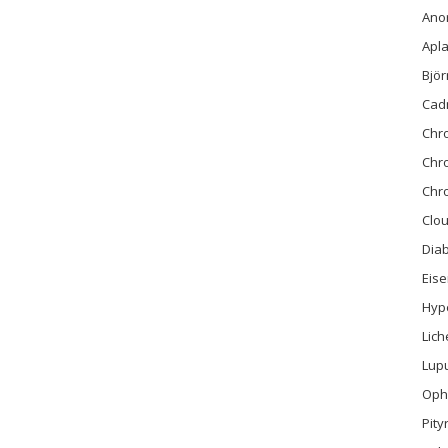
Ano
Apla
Bjö
Cad
Chr
Chr
Chro
Clo
Diab
Eis
Hyp
Lich
Lup
Ophi
Pity