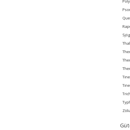
Pol
Psori
Quec
Rap
Sjö
Thal
Ther
Ther
The
Tine
Tine
Tric
Typ
Zöli
Güt