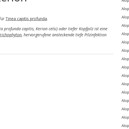
Alo
Alop
Alop
für
Tinea capitis profunda
.
Alop
a profunda capitis, Kerion celsi) oder tiefer Kopfpilz ist eine
Alo
richophyton
, hervorgerufene ansteckende tiefe Pilzinfektion
Alo
Alo
Alo
Alop
Alo
Alop
Alop
Alop
Alo
Alop
Alop