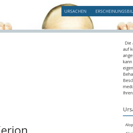
URSACHEN
ERSCHEINUNGSBI
Die
auf k
ange
kann
eigen
Beha
Besc
mediz
Ihren
Urs
Alop
erion