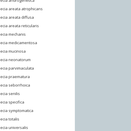
pecia androgenetica
ecia areata atrophicans
ecia areata diffusa
ecia areata reticularis
pecia mechanis
pecia medicamentosa
pecia mucinosa
pecia neonatorum
ecia parvimaculata
pecia praematura
ecia seborrhoica
ecia senilis
ecia specifica
pecia symptomatica
ecia totalis
ecia universalis