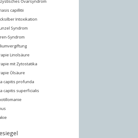
yzystisches Ovarsyndrom
asis capillitii
ksilber Intoxikation
unzel Syndrom
gren-Syndrom
liumvergiftung
apie Linolsäure
apie mit Zytostatika
rapie Ölsäure
a capitis profunda
a capitis superficialis
hotillomanie
hus
akie
esiegel