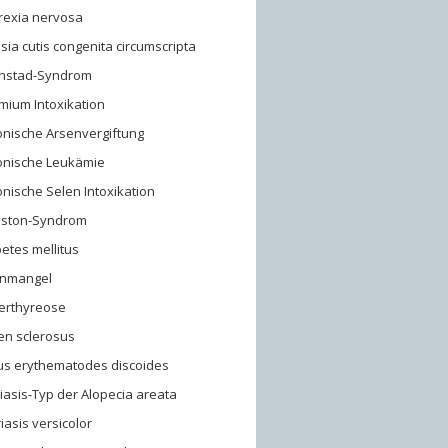
rexia nervosa
sia cutis congenita circumscripta
rnstad-Syndrom
mium Intoxikation
onische Arsenvergiftung
onische Leukämie
nische Selen Intoxikation
uston-Syndrom
etes mellitus
enmangel
erthyreose
en sclerosus
us erythematodes discoides
asis-Typ der Alopecia areata
riasis versicolor