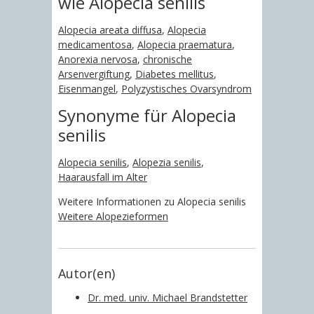
wie Alopecia senilis
Alopecia areata diffusa
,
Alopecia
medicamentosa
,
Alopecia praematura
,
Anorexia nervosa
,
chronische
Arsenvergiftung
,
Diabetes mellitus
,
Eisenmangel
,
Polyzystisches Ovarsyndrom
Synonyme für Alopecia
senilis
Alopecia senilis
,
Alopezia senilis
,
Haarausfall im Alter
Weitere Informationen zu Alopecia senilis
Weitere Alopezieformen
Autor(en)
Dr. med. univ. Michael Brandstetter