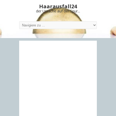
Haarausfall24
der Ursache auf der Spur...