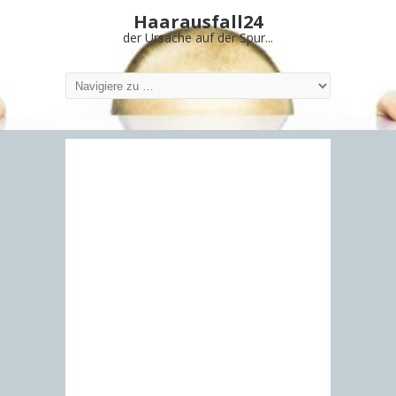
Haarausfall24
der Ursache auf der Spur...