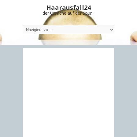
Haarausfall24
der Ursache auf der Spur...