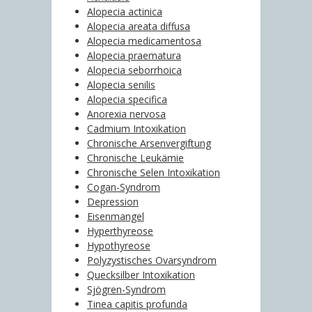
Alopecia actinica
Alopecia areata diffusa
Alopecia medicamentosa
Alopecia praematura
Alopecia seborrhoica
Alopecia senilis
Alopecia specifica
Anorexia nervosa
Cadmium Intoxikation
Chronische Arsenvergiftung
Chronische Leukämie
Chronische Selen Intoxikation
Cogan-Syndrom
Depression
Eisenmangel
Hyperthyreose
Hypothyreose
Polyzystisches Ovarsyndrom
Quecksilber Intoxikation
Sjögren-Syndrom
Tinea capitis profunda