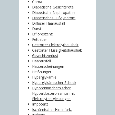
Coma
Diabetische Gesichtsröte
Diabetische Nephropathie
Diabetisches Fußsyndrom
Diffuser Haarausfall
Durst
Effloreszenz
Fettleber
Gestörter Elektrolythaushalt
Gestörter Flüssigkeitshaushalt
Gewichtsverlust
Haarausfall
Hauterscheinungen
Heißhunger
Hyperglykämie
Hyperglykämischer Schock
Hyporeninischämischer
Hypoaldosteronismus mit
Elektrolytentgleisungen
Impotenz
Ischämischer Hirninfarkt
Juckreiz