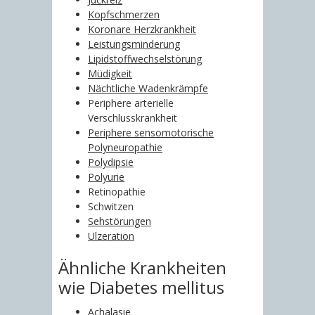
Kopfschmerzen
Koronare Herzkrankheit
Leistungsminderung
Lipidstoffwechselstörung
Müdigkeit
Nächtliche Wadenkrämpfe
Periphere arterielle
Verschlusskrankheit
Periphere sensomotorische
Polyneuropathie
Polydipsie
Polyurie
Retinopathie
Schwitzen
Sehstörungen
Ulzeration
Ähnliche Krankheiten
wie Diabetes mellitus
Achalasie