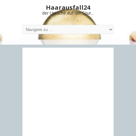
Haarausfall24
der Ursache auf der Spur...