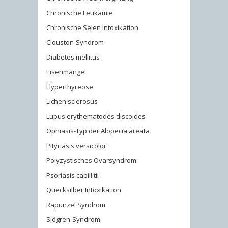
Chronische Leukämie
Chronische Selen Intoxikation
Clouston-Syndrom
Diabetes mellitus
Eisenmangel
Hyperthyreose
Lichen sclerosus
Lupus erythematodes discoides
Ophiasis-Typ der Alopecia areata
Pityriasis versicolor
Polyzystisches Ovarsyndrom
Psoriasis capillitii
Quecksilber Intoxikation
Rapunzel Syndrom
Sjögren-Syndrom