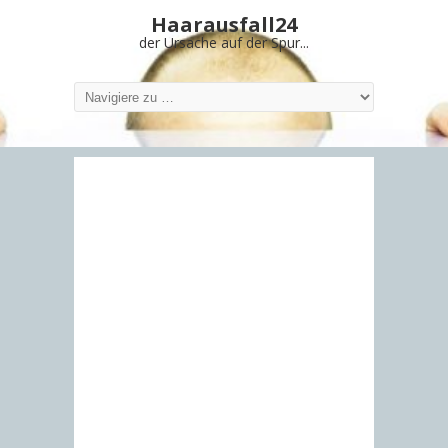
Haarausfall24
der Ursache auf der Spur...