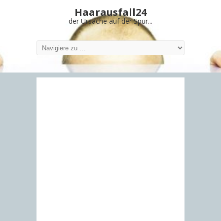
Haarausfall24
der Ursache auf der Spur...