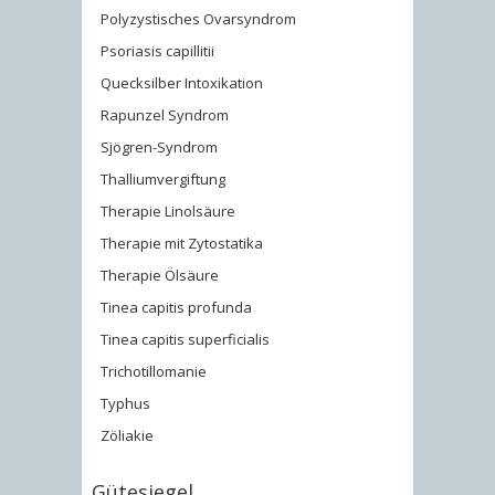
Polyzystisches Ovarsyndrom
Psoriasis capillitii
Quecksilber Intoxikation
Rapunzel Syndrom
Sjögren-Syndrom
Thalliumvergiftung
Therapie Linolsäure
Therapie mit Zytostatika
Therapie Ölsäure
Tinea capitis profunda
Tinea capitis superficialis
Trichotillomanie
Typhus
Zöliakie
Gütesiegel