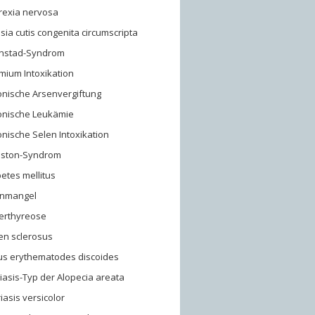
rexia nervosa
sia cutis congenita circumscripta
rnstad-Syndrom
mium Intoxikation
onische Arsenvergiftung
onische Leukämie
nische Selen Intoxikation
uston-Syndrom
etes mellitus
enmangel
erthyreose
en sclerosus
us erythematodes discoides
asis-Typ der Alopecia areata
riasis versicolor