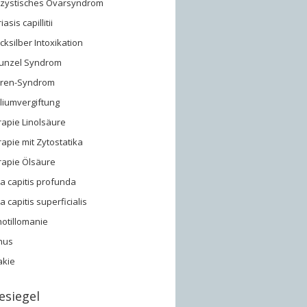
yzystisches Ovarsyndrom
asis capillitii
ksilber Intoxikation
unzel Syndrom
gren-Syndrom
liumvergiftung
apie Linolsäure
apie mit Zytostatika
rapie Ölsäure
a capitis profunda
a capitis superficialis
hotillomanie
hus
akie
esiegel