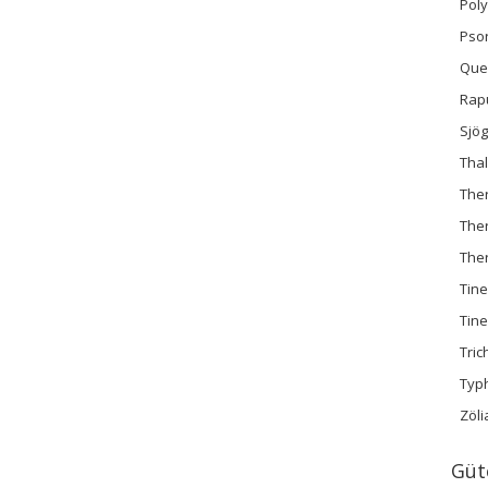
Pol
Psori
Quec
Rap
Sjö
Thal
Ther
Ther
The
Tine
Tine
Tric
Typ
Zöli
Güt