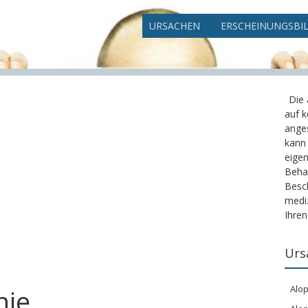
URSACHEN
ERSCHEINUNGSBI
Die
auf k
ange
kann
eigen
Beha
Besc
mediz
Ihren
Urs
Alop
hie