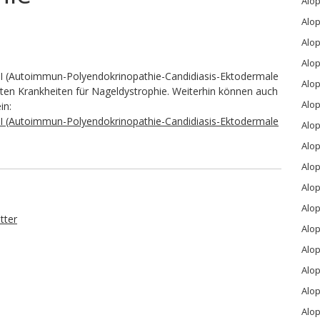
Alo
Alop
Alop
Alop
I (Autoimmun-Polyendokrinopathie-Candidiasis-Ektodermale
Alo
ten Krankheiten für Nageldystrophie. Weiterhin können auch
Alo
in:
I (Autoimmun-Polyendokrinopathie-Candidiasis-Ektodermale
Alo
Alo
Alop
Alo
Alop
tter
Alop
Alop
Alo
Alop
Alop