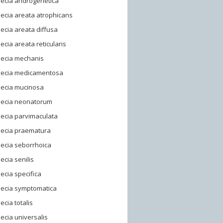
pecia androgenetica
ecia areata atrophicans
ecia areata diffusa
ecia areata reticularis
pecia mechanis
pecia medicamentosa
pecia mucinosa
pecia neonatorum
ecia parvimaculata
pecia praematura
ecia seborrhoica
ecia senilis
ecia specifica
pecia symptomatica
ecia totalis
ecia universalis