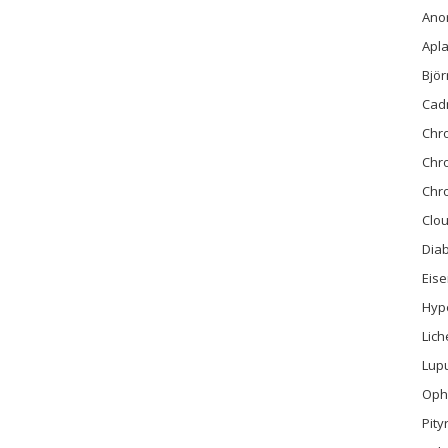
Ano
Apla
Bjö
Cad
Chr
Chr
Chro
Clo
Diab
Eis
Hyp
Lich
Lup
Ophi
Pity