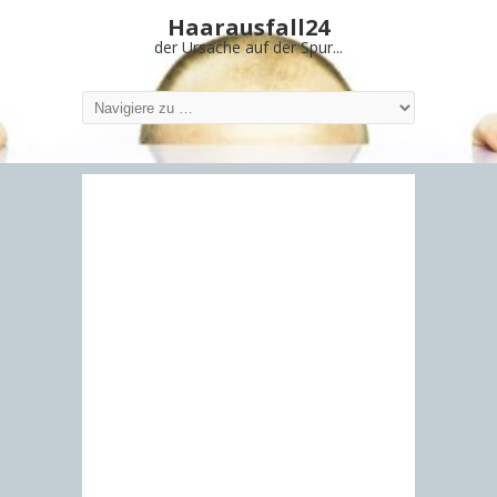
Haarausfall24
der Ursache auf der Spur...