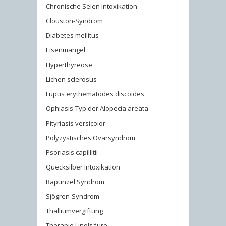
Chronische Selen Intoxikation
Clouston-Syndrom
Diabetes mellitus
Eisenmangel
Hyperthyreose
Lichen sclerosus
Lupus erythematodes discoides
Ophiasis-Typ der Alopecia areata
Pityriasis versicolor
Polyzystisches Ovarsyndrom
Psoriasis capillitii
Quecksilber Intoxikation
Rapunzel Syndrom
Sjögren-Syndrom
Thalliumvergiftung
Therapie Linolsäure