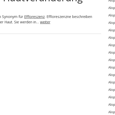
Alo
Alop
Alop
in Synonym für
Effloreszenz
. Effloreszenzne beschreiben
er Haut. Sie werden in…
weiter
Alop
Alo
Alo
Alo
Alo
Alop
Alo
Alop
Alop
Alop
Alo
Alop
Alop