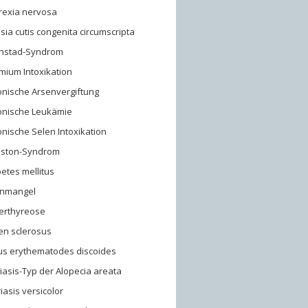
rexia nervosa
sia cutis congenita circumscripta
rnstad-Syndrom
mium Intoxikation
onische Arsenvergiftung
onische Leukämie
nische Selen Intoxikation
uston-Syndrom
etes mellitus
enmangel
erthyreose
en sclerosus
us erythematodes discoides
asis-Typ der Alopecia areata
riasis versicolor