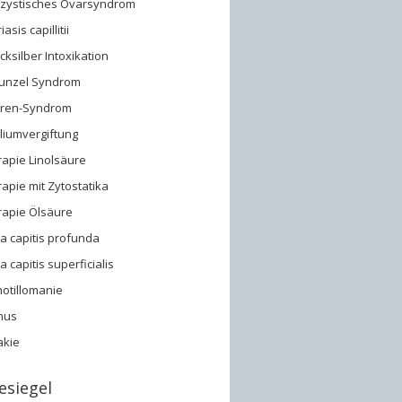
yzystisches Ovarsyndrom
asis capillitii
ksilber Intoxikation
unzel Syndrom
gren-Syndrom
liumvergiftung
apie Linolsäure
apie mit Zytostatika
rapie Ölsäure
a capitis profunda
a capitis superficialis
hotillomanie
hus
akie
esiegel