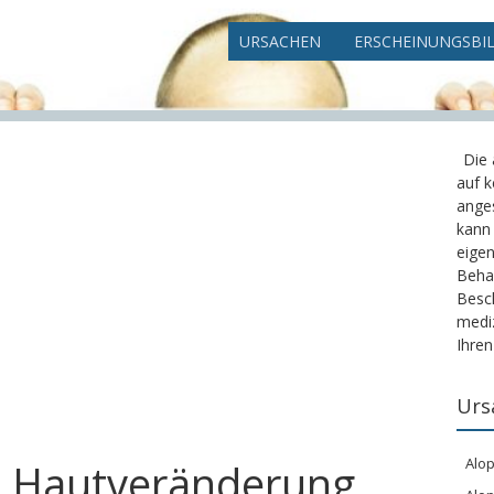
URSACHEN
ERSCHEINUNGSBI
Die
auf k
ange
kann
eigen
Beha
Besc
mediz
Ihren
Urs
Alop
e Hautveränderung