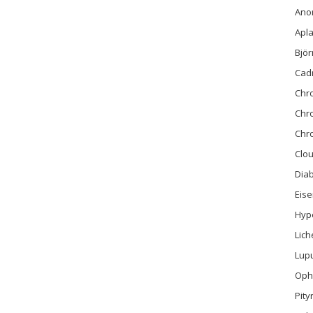
Ano
Apla
Bjö
Cad
Chr
Chr
Chro
Clo
Diab
Eis
Hyp
Lich
Lup
Ophi
Pity