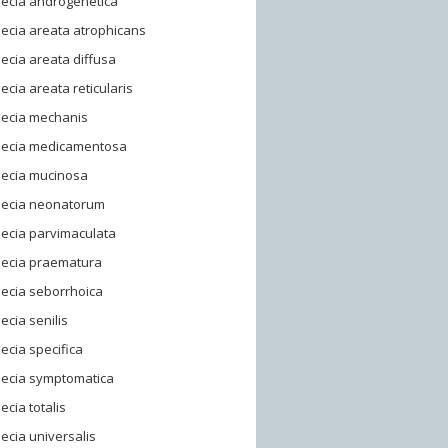
pecia androgenetica
ecia areata atrophicans
ecia areata diffusa
ecia areata reticularis
pecia mechanis
pecia medicamentosa
pecia mucinosa
pecia neonatorum
ecia parvimaculata
pecia praematura
ecia seborrhoica
ecia senilis
ecia specifica
pecia symptomatica
ecia totalis
ecia universalis