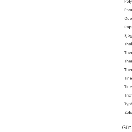
Pol
Psori
Quec
Rap
Sjö
Thal
Ther
Ther
The
Tine
Tine
Tric
Typ
Zöli
Güt