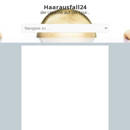
Haarausfall24
der Ursache auf der Spur...