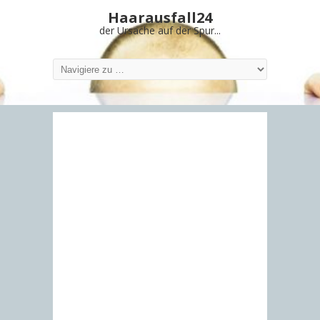
Haarausfall24
der Ursache auf der Spur...