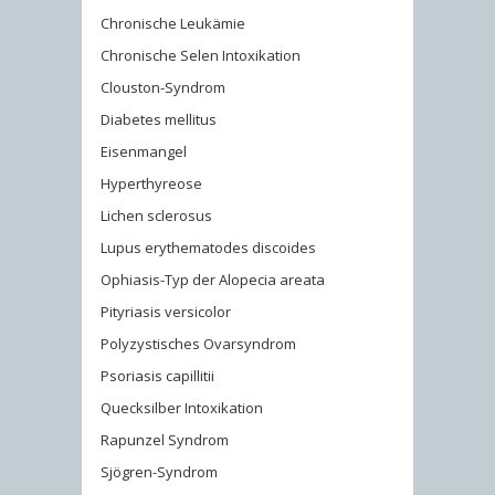
Chronische Leukämie
Chronische Selen Intoxikation
Clouston-Syndrom
Diabetes mellitus
Eisenmangel
Hyperthyreose
Lichen sclerosus
Lupus erythematodes discoides
Ophiasis-Typ der Alopecia areata
Pityriasis versicolor
Polyzystisches Ovarsyndrom
Psoriasis capillitii
Quecksilber Intoxikation
Rapunzel Syndrom
Sjögren-Syndrom