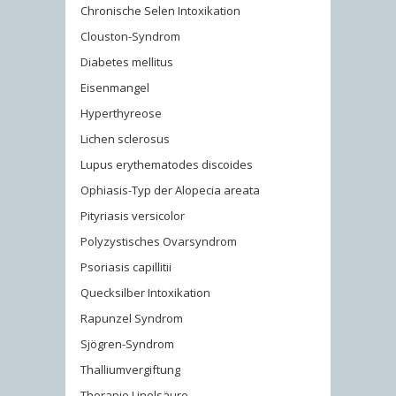
Chronische Selen Intoxikation
Clouston-Syndrom
Diabetes mellitus
Eisenmangel
Hyperthyreose
Lichen sclerosus
Lupus erythematodes discoides
Ophiasis-Typ der Alopecia areata
Pityriasis versicolor
Polyzystisches Ovarsyndrom
Psoriasis capillitii
Quecksilber Intoxikation
Rapunzel Syndrom
Sjögren-Syndrom
Thalliumvergiftung
Therapie Linolsäure