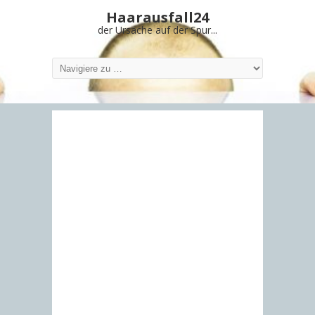
Haarausfall24
der Ursache auf der Spur...