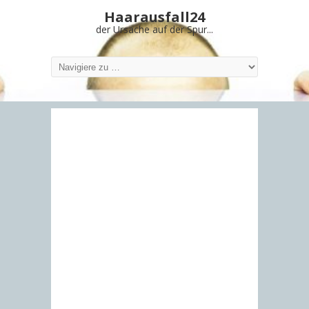
Haarausfall24
der Ursache auf der Spur...