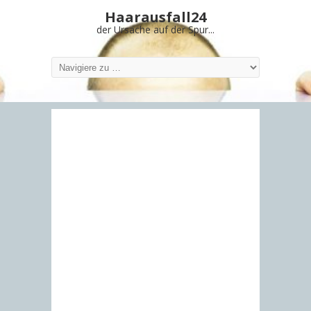
Haarausfall24
der Ursache auf der Spur...