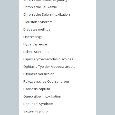
Chronische Leukämie
Chronische Selen Intoxikation
Clouston-Syndrom
Diabetes mellitus
Eisenmangel
Hyperthyreose
Lichen sclerosus
Lupus erythematodes discoides
Ophiasis-Typ der Alopecia areata
Pityriasis versicolor
Polyzystisches Ovarsyndrom
Psoriasis capillitii
Quecksilber Intoxikation
Rapunzel Syndrom
Sjögren-Syndrom