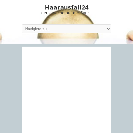
Haarausfall24
der Ursache auf der Spur...