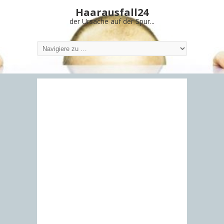
Haarausfall24
der Ursache auf der Spur...