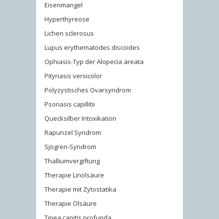
Eisenmangel
Hyperthyreose
Lichen sclerosus
Lupus erythematodes discoides
Ophiasis-Typ der Alopecia areata
Pityriasis versicolor
Polyzystisches Ovarsyndrom
Psoriasis capillitii
Quecksilber Intoxikation
Rapunzel Syndrom
Sjögren-Syndrom
Thalliumvergiftung
Therapie Linolsäure
Therapie mit Zytostatika
Therapie Ölsäure
Tinea capitis profunda