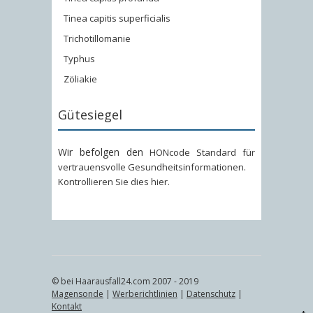
Tinea capitis superficialis
Trichotillomanie
Typhus
Zöliakie
Gütesiegel
Wir befolgen den
HONcode Standard für
vertrauensvolle Gesundheitsinformationen
.
Kontrollieren Sie dies hier
.
© bei Haarausfall24.com 2007 - 2019
Magensonde
|
Werberichtlinien
|
Datenschutz
|
Kontakt