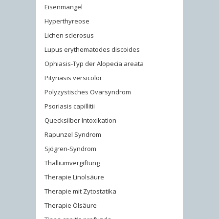
Eisenmangel
Hyperthyreose
Lichen sclerosus
Lupus erythematodes discoides
Ophiasis-Typ der Alopecia areata
Pityriasis versicolor
Polyzystisches Ovarsyndrom
Psoriasis capillitii
Quecksilber Intoxikation
Rapunzel Syndrom
Sjögren-Syndrom
Thalliumvergiftung
Therapie Linolsäure
Therapie mit Zytostatika
Therapie Ölsäure