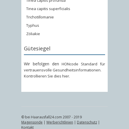
Tinea capitis profunda
Tinea capitis superficialis
Trichotillomanie
Typhus
Zöliakie
Gütesiegel
Wir befolgen den
HONcode Standard für
vertrauensvolle Gesundheitsinformationen
.
Kontrollieren Sie dies hier
.
© bei Haarausfall24.com 2007 - 2019
Magensonde
|
Werberichtlinien
|
Datenschutz
|
Kontakt