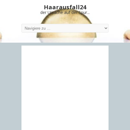
Haarausfall24
der Ursache auf der Spur...